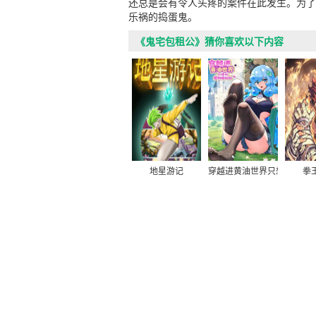
还总是会有令人头疼的案件在此发生。为了
乐祸的捣蛋鬼。
《鬼宅包租公》猜你喜欢以下内容
地星游记
穿越进黄油世界只想和魔物
拳