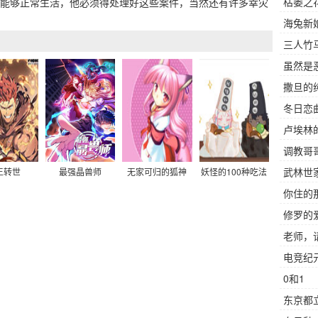
枯萎之
能够正常生活，他必须得处理好这些案件，当然还有许多幸灾
海兔新
三人竹
虽然是
撒旦的
冬日恋
卢埃林
调教哥
武林世
娘贴贴
王转世
最强晶兽师
无家可归的狐神
妖怪的100种吃法
你住的
修罗的
老师，
电竞纪
0和1
东京都