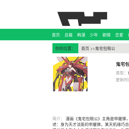
首页
总裁
韩漫
少年
剧情
恋爱
你的位置：
首页
>>鬼宅包租公
鬼宅
类型：
更新时
简介：
漫画《鬼宅包租公》主角是申屠悌
述：身为天才法医的申屠悌，某天机缘巧合