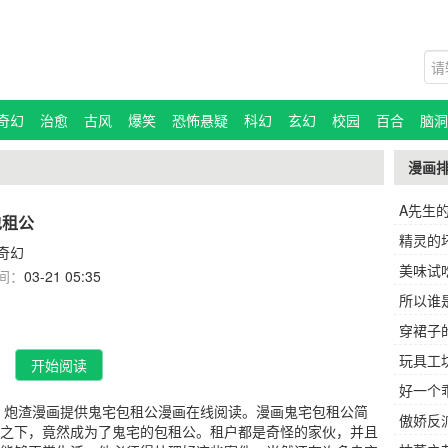
奇幻
治愈
古风
爆笑
恐怖悬疑
科幻
玄幻
校园
百合
脑洞
漫画
A先生
包租公
精灵的
奇幻
美味试
间：
03-21 05:35
所以谁
穿裙子
玩具工
开始阅读
好一个
，炮渣漫画提供鬼宅包租公漫画在线阅读。漫画鬼宅包租公简
傲娇反
之下，竟然成为了鬼宅的包租公。租户都是奇怪的家伙，并且