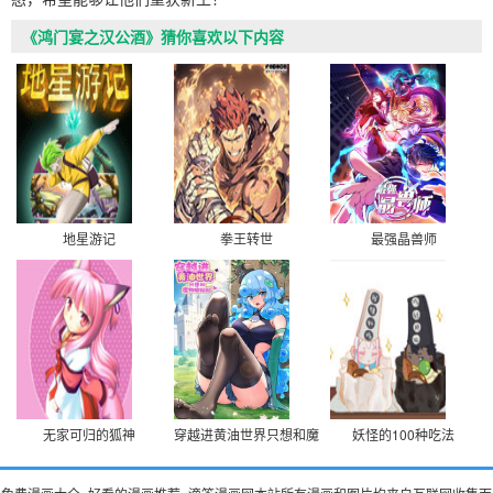
《鸿门宴之汉公酒》猜你喜欢以下内容
地星游记
拳王转世
最强晶兽师
无家可归的狐神
穿越进黄油世界只想和魔物娘贴贴
妖怪的100种吃法