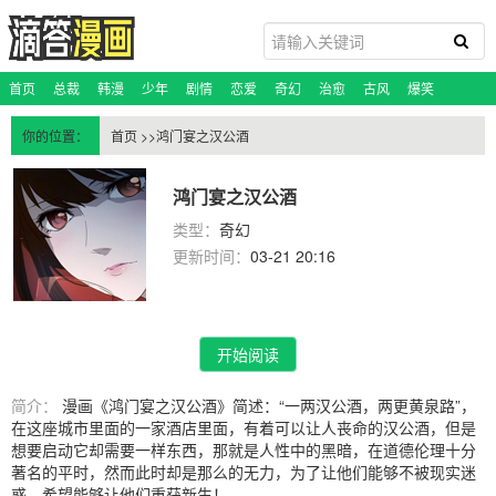
首页
总裁
韩漫
少年
剧情
恋爱
奇幻
治愈
古风
爆笑
恐怖悬疑
科幻
玄幻
校园
百合
脑洞
蔷薇
你的位置：
首页
>>鸿门宴之汉公酒
鸿门宴之汉公酒
类型：
奇幻
更新时间：
03-21 20:16
开始阅读
简介：
漫画《鸿门宴之汉公酒》简述：“一两汉公酒，两更黄泉路”，
在这座城市里面的一家酒店里面，有着可以让人丧命的汉公酒，但是
想要启动它却需要一样东西，那就是人性中的黑暗，在道德伦理十分
著名的平时，然而此时却是那么的无力，为了让他们能够不被现实迷
惑，希望能够让他们重获新生！