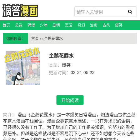
首页
总裁
韩漫
少年
剧情
恋爱
奇幻
治愈
古风
爆笑
恐怖悬疑
科幻
玄幻
校园
百合
脑洞
蔷薇
你的位置：
首页
>>企鹅花露水
企鹅花露水
类型：
爆笑
更新时间：
03-21 05:22
开始阅读
简介：
漫画《企鹅花露水》是一本爆笑日常漫画，炮渣漫画提供企鹅
花露水漫画在线阅读。漫画企鹅花露水简述：一只在外求职的企鹅，
已经很久没有工作了。为了增加自己的工作相关知识，它努力的看视
频恶补。但越是这样就越是不容易沉下心来！还不如想想今天该吃些
什么呢。关于企鹅的日常生活，还有它享受各类美食的故事~