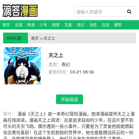
首页
总裁
韩漫
少年
剧情
恋爱
奇幻
治愈
古风
爆笑
恐怖悬疑
科幻
玄幻
校园
百合
脑洞
蔷薇
你的位置：
首页
>>天之上
天之上
类型：
奇幻
更新时间：
03-21 08:36
开始阅读
简介：
漫画《天之上》是一本奇幻冒险漫画，炮渣漫画提供天之上漫
画在线阅读。漫画天之上简述：总是追求自由的少年，在这片望不到
尽头的天空飞翔。偶尔遇到一些小事件，只要是为了赏金他就能燃起
信念勇往直前！在这个生机勃勃的世界中，他也是能搅动风云的一份
子。在即将到来的捕鱼祭上，他们又会发生怎样的混乱之事呢~