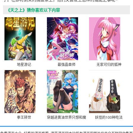
《天之上》猜你喜欢以下内容
地星游记
最强晶兽师
无家可归的狐神
拳王转世
穿越进黄油世界只想和魔物娘贴贴
妖怪的100种吃法