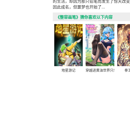
的生活，却因为那只铅笔而发生了惊天改变
因此成名，但噩梦也开始了...
《整容画笔》猜你喜欢以下内容
地星游记
穿越进黄油世界只想和魔物
拳