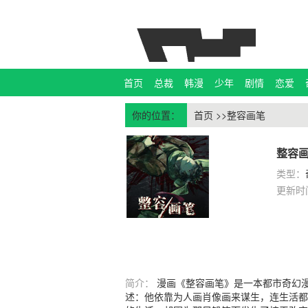
首页
总裁
韩漫
少年
剧情
恋爱
你的位置：
首页
>>整容画笔
整容
类型：
更新时
简介：
漫画《整容画笔》是一本都市奇幻
述：他依靠为人画肖像画来谋生，连生活都