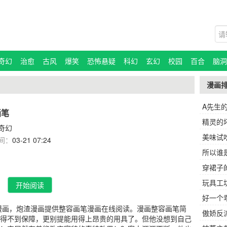
奇幻
治愈
古风
爆笑
恐怖悬疑
科幻
玄幻
校园
百合
脑洞
漫画
A先生
画笔
精灵的
奇幻
美味试
间：
03-21 07:24
所以谁
穿裙子
玩具工
开始阅读
好一个
漫画，炮渣漫画提供整容画笔漫画在线阅读。漫画整容画笔简
傲娇反
得不到保障，更别提能用得上昂贵的用具了。但他没想到自己