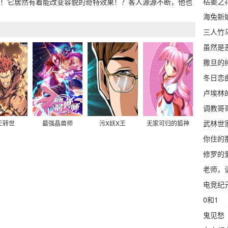
枯萎之
！它居然有着能改变容貌的奇特效果！？客人源源不断，他也
海兔新
三人竹
虽然是
撒旦的
冬日恋
卢埃林
调教哥
武林世
娘贴贴
王转世
最强晶兽师
污X妖X王
无家可归的狐神
你住的
修罗的
老师，
电竞纪
0和1
鬼见愁