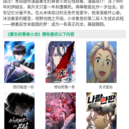
错过！本站提供漫画重生的尊者小龙在线观看，漫画简介：活了999
年的伊姆吉，离升天只差一年却遭横死。再睁眼竟化作一岁幼龙，前
世记忆分毫不失。在从未体验过的无条件宠爱中，他渐渐敞开心扉。
沐浴着爱的暖意，视野也随之开阔。小龙鲁恩的第二段人生就此启程
——朝着前世未能圆的梦：成为一条真正的龙，展翅翱翔。
《重生的尊者小龙》猜你喜欢以下内容
回归锻造一切
修仙死路一条
天才医仙