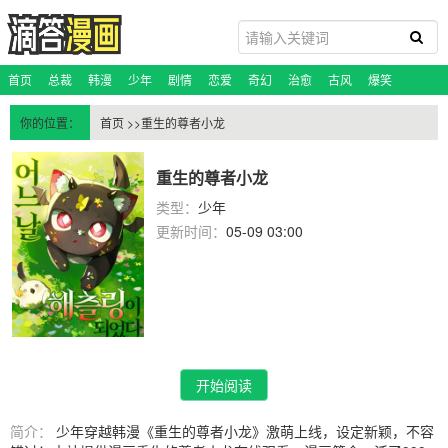
首页
总裁
韩漫
少年
剧情
恋爱
奇幻
治愈
古风
爆笑
恐怖悬疑
科幻
玄幻
校园
百合
脑洞
蔷薇
你的位置：
首页
>>重生的尊者小龙
重生的尊者小龙
类型：
少年
更新时间：
05-09 03:00
开始阅读
简介：
少年穿越韩漫《重生的尊者小龙》激萌上线，设定新颖，不容